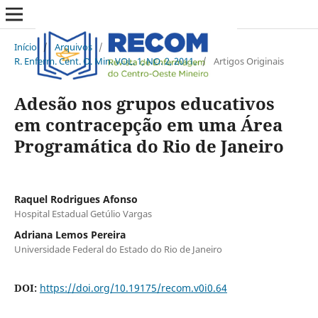
Início
/
Arquivos
/
R. Enferm. Cent. O. Min. VOL. 1, NO. 2, 2011.
/
Artigos Originais
Adesão nos grupos educativos
em contracepção em uma Área
Programática do Rio de Janeiro
Raquel Rodrigues Afonso
Hospital Estadual Getúlio Vargas
Adriana Lemos Pereira
Universidade Federal do Estado do Rio de Janeiro
DOI:
https://doi.org/10.19175/recom.v0i0.64