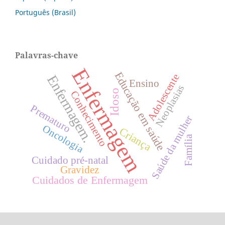
Português (Brasil)
Palavras-chave
Enfermagem
Educação em saúde
Adolescente
Enfermagem.
Ensino
Neoplasias
Idoso
Conhecimento
Prematuro
Saúde da mulher
Oncologia
Criança
Família
Cuidado pré-natal
Gravidez
Cuidados de Enfermagem