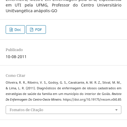
em UTI pela UFMG, Professor do Centro Universitário
UniEvangélica anápolis-GO
Doc
PDF
Publicado
10-08-2011
Como Citar
Oliveira, R. R., Ribeiro, V. S., Godoy, G. S., Cavalcante, A. M. R. Z., Stival, M. M.,
& Lima, L. R. (2011). Diagnósticos de enfermagem de idosos cadastrados em
estratégias de saúde da familia em um município do interior de Goiás.
Revista
De Enfermagem Do Centro-Oeste Mineiro
. https://doi.org/10.19175/recom.v0i0.85
Fomatos de Citação