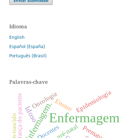
Enviar Submissão
Idioma
English
Español (España)
Português (Brasil)
Palavras-chave
Epidemiologia
Oncologia
Segurança do paciente
Ensino
Enfermagem.
Idoso
Enfermagem
Recém-nascido
Cuidado pré-natal
Docentes
Prematuro