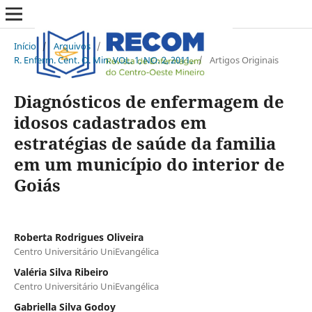
Início
/
Arquivos
/
R. Enferm. Cent. O. Min. VOL. 1, NO. 2, 2011.
/
Artigos Originais
Diagnósticos de enfermagem de
idosos cadastrados em
estratégias de saúde da familia
em um município do interior de
Goiás
Roberta Rodrigues Oliveira
Centro Universitário UniEvangélica
Valéria Silva Ribeiro
Centro Universitário UniEvangélica
Gabriella Silva Godoy