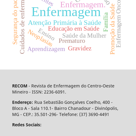
Enfermagem Oncológica
Cuidados de enfermagem
Segurança do paciente
Enfermagem.
Promoção da Saúde
Enfermagem
Família
Atenção Primária à Saúde
Educação em Saúde
Ensino
Neoplasias
Saúde da Mulher
Prematuro
Gravidez
Aprendizagem
RECOM
- Revista de Enfermagem do Centro-Oeste
Mineiro - ISSN: 2236-6091.
Endereço:
Rua Sebastião Gonçalves Coelho, 400 -
Bloco A - Sala 110.1- Bairro Chanadour - Divinópolis,
MG - CEP.: 35.501-296- Telefone: (37) 3690-4491
Redes Sociais: