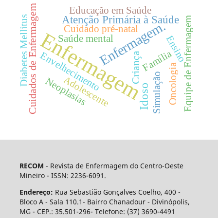
Cuidados de Enfermagem
Educação em Saúde
Atenção Primária à Saúde
Diabetes Mellitus
Equipe de Enfermagem
Enfermagem.
Cuidado pré-natal
Enfermagem
Saúde mental
Ensino
Família
Envelhecimento
Criança
Oncologia
Simulação
Adolescente
Neoplasias
Idoso
RECOM
- Revista de Enfermagem do Centro-Oeste
Mineiro - ISSN: 2236-6091.
Endereço:
Rua Sebastião Gonçalves Coelho, 400 -
Bloco A - Sala 110.1- Bairro Chanadour - Divinópolis,
MG - CEP.: 35.501-296- Telefone: (37) 3690-4491