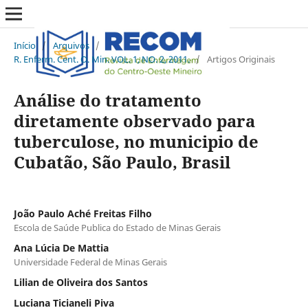
Início
/
Arquivos
/
R. Enferm. Cent. O. Min. VOL. 1, NO. 2, 2011.
/
Artigos Originais
Análise do tratamento
diretamente observado para
tuberculose, no municipio de
Cubatão, São Paulo, Brasil
João Paulo Aché Freitas Filho
Escola de Saúde Publica do Estado de Minas Gerais
Ana Lúcia De Mattia
Universidade Federal de Minas Gerais
Lilian de Oliveira dos Santos
Luciana Ticianeli Piva