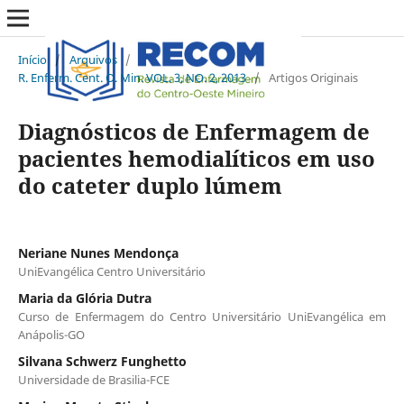
Início
/
Arquivos
/
R. Enferm. Cent. O. Min. VOL. 3, NO. 2, 2013
/
Artigos Originais
Diagnósticos de Enfermagem de
pacientes hemodialíticos em uso
do cateter duplo lúmem
Neriane Nunes Mendonça
UniEvangélica Centro Universitário
Maria da Glória Dutra
Curso de Enfermagem do Centro Universitário UniEvangélica em
Anápolis-GO
Silvana Schwerz Funghetto
Universidade de Brasilia-FCE