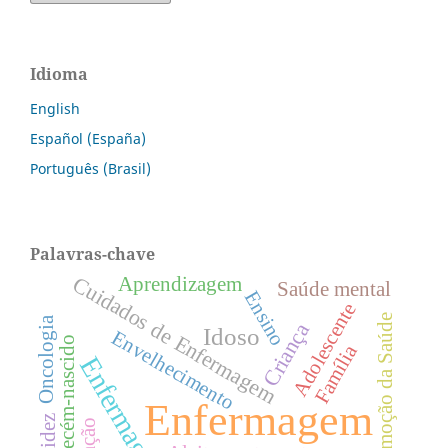
Idioma
English
Español (España)
Português (Brasil)
Palavras-chave
Cuidados de Enfermagem
Aprendizagem
Saúde mental
Ensino
Adolescente
Promoção da Saúde
Oncologia
Criança
Idoso
Envelhecimento
Recém-nascido
Família
Enfermagem.
Enfermagem