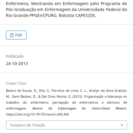
Enfermeira, Mestranda em Enfermagem pelo Programa de
Pós-Graduação em Enfermagem da Universidade Federal do
Rio Grande-PPGEnf/FURG. Bolsista CAPES/DS.
PDF
Publicado
24-10-2013
Como Citar
Bastos de Souza, R., Ilha, S., Ferreira de Lima, C. L., Araújo da Silva Gracioli,
M., Stein Backes, D., & Dal Omo Nicola, G. (2013). Organização e liderança no
trabalho do enfermeiro: percepção de enfermeiros e técnicos de
enfermagem.
Revista De Enfermagem Do Centro-Oeste Mineiro
.
https://doi.org/10.19175/recom.v0i0.360
Fomatos de Citação