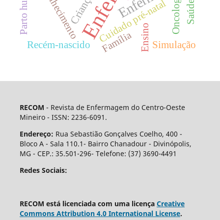
Envelhecimento
Oncologia
Criança
Cuidado pré-natal
Ensino
Família
Recém-nascido
Simulação
RECOM
- Revista de Enfermagem do Centro-Oeste
Mineiro - ISSN: 2236-6091.
Endereço:
Rua Sebastião Gonçalves Coelho, 400 -
Bloco A - Sala 110.1- Bairro Chanadour - Divinópolis,
MG - CEP.: 35.501-296- Telefone: (37) 3690-4491
Redes Sociais:
RECOM está licenciada com uma licença
Creative
Commons Attribution 4.0 International License
.