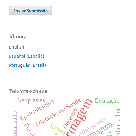
Enviar Submissão
Idioma
English
Español (España)
Português (Brasil)
Palavras-chave
Enfermagem
Educação em Saúde
Neoplasias
Educação
Epidemiologia
Docentes
Saúde da mulher
Parto humanizado
Adolescente
Enfermagem.
Idoso