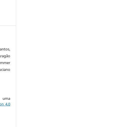
antos,
Aragão
immer
uciano
ob uma
on 4.0