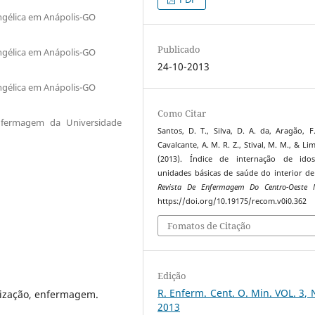
ngélica em Anápolis-GO
Publicado
ngélica em Anápolis-GO
24-10-2013
ngélica em Anápolis-GO
Como Citar
nfermagem da Universidade
Santos, D. T., Silva, D. A. da, Aragão, F.
Cavalcante, A. M. R. Z., Stival, M. M., & Lim
(2013). Índice de internação de ido
unidades básicas de saúde do interior de
Revista De Enfermagem Do Centro-Oeste M
https://doi.org/10.19175/recom.v0i0.362
Fomatos de Citação
Edição
R. Enferm. Cent. O. Min. VOL. 3, 
lização, enfermagem.
2013