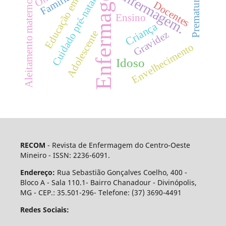
Educação em Saúde
Enfermagem
Enfermagem.
Família
Prematuro
Cuidado pré-natal
Aleitamento materno
Docentes
Ensino
Criança
Adolescente
Gravidez
Envelhecimento
Idoso
RECOM
- Revista de Enfermagem do Centro-Oeste
Mineiro - ISSN: 2236-6091.
Endereço:
Rua Sebastião Gonçalves Coelho, 400 -
Bloco A - Sala 110.1- Bairro Chanadour - Divinópolis,
MG - CEP.: 35.501-296- Telefone: (37) 3690-4491
Redes Sociais: