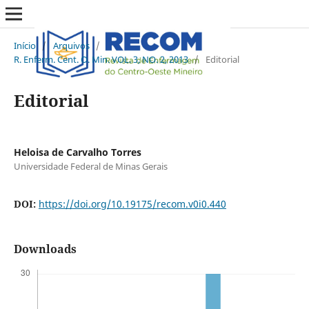
Início
/
Arquivos
/
R. Enferm. Cent. O. Min. VOL. 3, NO. 2, 2013
/
Editorial
Editorial
Heloisa de Carvalho Torres
Universidade Federal de Minas Gerais
DOI:
https://doi.org/10.19175/recom.v0i0.440
Downloads