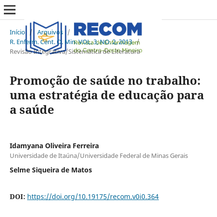
Início
/
Arquivos
/
R. Enferm. Cent. O. Min. VOL. 3, NO. 2, 2013
/
Revisão Integrativa/Sistemática de Literatura
Promoção de saúde no trabalho:
uma estratégia de educação para
a saúde
Idamyana Oliveira Ferreira
Universidade de Itaúna/Universidade Federal de Minas Gerais
Selme Siqueira de Matos
DOI:
https://doi.org/10.19175/recom.v0i0.364