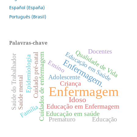
Español (España)
Português (Brasil)
Palavras-chave
Docentes
Qualidade de Vida
Educação em Saúde
Cuidado pré-natal
Cuidados de enfermagem
Saúde do Trabalhador
Epidemiologia
Enfermagem.
Ensino
Adolescente
Saúde mental
Criança
Enfermagem
Idoso
Educação em Enfermagem
Família
Educação em saúde
Prematuro
Educação