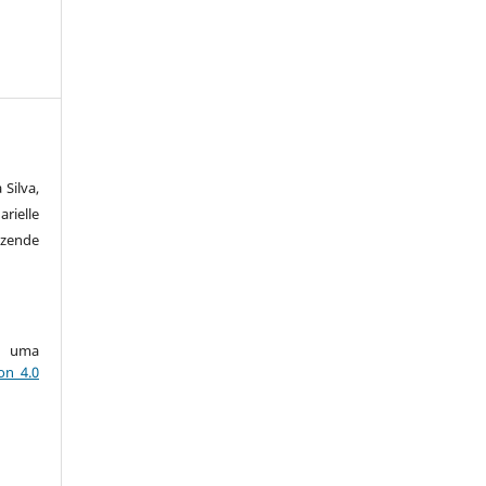
 Silva,
rielle
ezende
ob uma
on 4.0