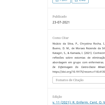
Publicado
23-07-2021
Como Citar
Nicácio da Silva, P., Chrystina Rocha, I.
Bueno, D. M., de Moraes Rezende da Sil
Katagiri, S., & Kamada, I. (2021). Conheci
reflexões sobre estomias de eliminaçã
abordagem em grupo com enfermeiras
De Enfermagem Do Centro-Oeste Minei
https://doi.org/10.19175/recom.v11i0.413
Fomatos de Citação
Edição
v. 11 (2021): R. Enferm. Cent. O. 