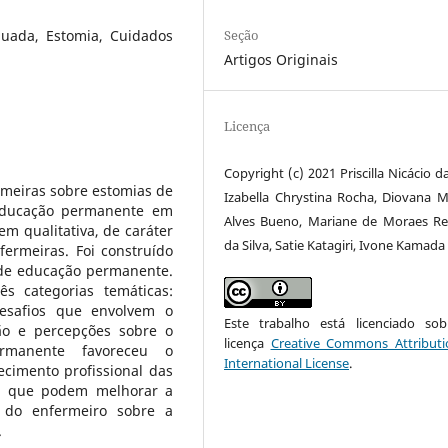
Seção
uada, Estomia, Cuidados
Artigos Originais
Licença
Copyright (c) 2021 Priscilla Nicácio da
ermeiras sobre estomias de
Izabella Chrystina Rocha, Diovana Ma
educação permanente em
Alves Bueno, Mariane de Moraes R
m qualitativa, de caráter
da Silva, Satie Katagiri, Ivone Kamada
fermeiras. Foi construído
 de educação permanente.
ês categorias temáticas:
desafios que envolvem o
Este trabalho está licenciado s
ão e percepções sobre o
licença
Creative Commons Attributi
rmanente favoreceu o
International License
.
imento profissional das
es que podem melhorar a
l do enfermeiro sobre a
.