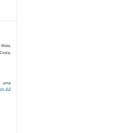
 Maia,
Costa,
ob uma
on 4.0