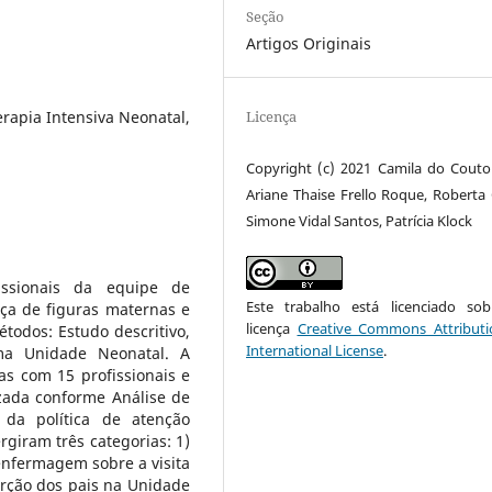
Seção
Artigos Originais
Licença
rapia Intensiva Neonatal,
Copyright (c) 2021 Camila do Couto
Ariane Thaise Frello Roque, Roberta 
Simone Vidal Santos, Patrícia Klock
issionais da equipe de
Este trabalho está licenciado s
ça de figuras maternas e
licença
Creative Commons Attributi
odos: Estudo descritivo,
International License
.
uma Unidade Neonatal. A
as com 15 profissionais e
izada conforme Análise de
 da política de atenção
giram três categorias: 1)
enfermagem sobre a visita
erção dos pais na Unidade