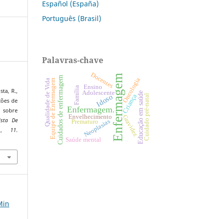
Español (España)
Português (Brasil)
Palavras-chave
Docentes
Enfermagem
Cuidados de enfermagem
Oncologia
Equipe de Enfermagem
Qualidade de Vida
Ensino
Família
ta, R.,
Adolescente
Educação em saúde
Criança
Idoso
Cuidado pré-natal
pções de
Enfermagem.
 sobre
Envelhecimento
Gravidez
ista De
Neoplasias
Prematuro
o
,
11
.
3
Saúde mental
Min