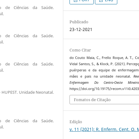
ro de Ciências da Saúde.
l.
Publicado
23-12-2021
ro de Ciências da Saúde.
l.
Como Citar
do Couto Maia, C., Frello Roque, A. T., Cos
ro de Ciências da Saúde.
Vidal Santos, S., & Klock, P. (2021). Perce
l.
puérperas e da equipe de enfermagem
mães e pais na unidade neonatal.
Rev
Enfermagem Do Centro-Oeste Mineir
https://doi.org/10.19175/recom.v11i0.420
 – HUPEST. Unidade Neonatal.
Fomatos de Citação
ro de Ciências da Saúde.
Edição
l.
v. 11 (2021): R. Enferm. Cent. O. 