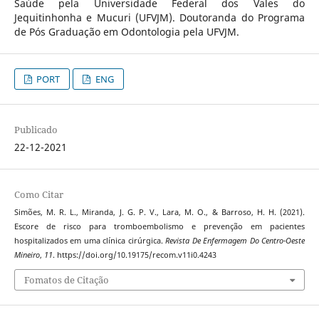
Saúde pela Universidade Federal dos Vales do
Jequitinhonha e Mucuri (UFVJM). Doutoranda do Programa
de Pós Graduação em Odontologia pela UFVJM.
PORT
ENG
Publicado
22-12-2021
Como Citar
Simões, M. R. L., Miranda, J. G. P. V., Lara, M. O., & Barroso, H. H. (2021).
Escore de risco para tromboembolismo e prevenção em pacientes
hospitalizados em uma clínica cirúrgica.
Revista De Enfermagem Do Centro-Oeste
Mineiro
,
11
. https://doi.org/10.19175/recom.v11i0.4243
Fomatos de Citação