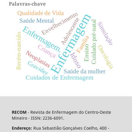
Palavras-chave
Qualidade de Vida
Envelhecimento
Enfermagem
Adolescente
Saúde Mental
Cuidado pré-natal
Simulação
Enfermagem.
Recém-nascido
Família
Criança
Oncologia
Ensino
Neoplasias
Idoso
Gravidez
Saúde da mulher
Cuidados de Enfermagem
RECOM
- Revista de Enfermagem do Centro-Oeste
Mineiro - ISSN: 2236-6091.
Endereço:
Rua Sebastião Gonçalves Coelho, 400 -