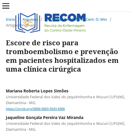
Início
/
Arquivos
/
v. 11 (2021): R. Enferm. Cent. O. Min
/
Artigos Originais
Escore de risco para
tromboembolismo e prevenção
em pacientes hospitalizados em
uma clínica cirúrgica
Mariana Roberta Lopes Simões
Universidade Federal dos Vales do Jequitinhonha e Mucuri (UFVJM),
Diamantina - MG.
https://orcid.org/0000-0003-0543-6906
Jaqueline Gonçala Pereira Vaz Miranda
Universidade Federal dos Vales do Jequitinhonha e Mucuri (UFVJM),
Diamantina - MG.