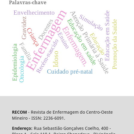
Palavras-chave
Enfermagem
Atenção Primária à Saúde
Envelhecimento
Educação em Saúde
Simulação
Gravidez
Educação em saúde
Docentes
Promoção da Saúde
Enfermagem.
Criança
Ensino
Educação
Recém-nascido
Família
Epidemiologia
Idoso
Oncologia
Cuidado pré-natal
RECOM
- Revista de Enfermagem do Centro-Oeste
Mineiro - ISSN: 2236-6091.
Endereço:
Rua Sebastião Gonçalves Coelho, 400 -