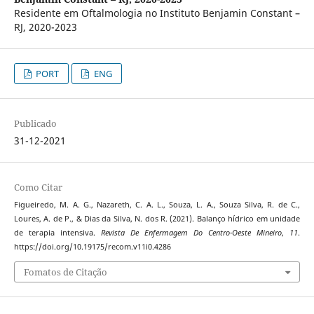
Residente em Oftalmologia no Instituto Benjamin Constant –
RJ, 2020-2023
PORT
ENG
Publicado
31-12-2021
Como Citar
Figueiredo, M. A. G., Nazareth, C. A. L., Souza, L. A., Souza Silva, R. de C.,
Loures, A. de P., & Dias da Silva, N. dos R. (2021). Balanço hídrico em unidade
de terapia intensiva.
Revista De Enfermagem Do Centro-Oeste Mineiro
,
11
.
https://doi.org/10.19175/recom.v11i0.4286
Fomatos de Citação