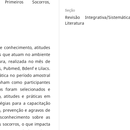
, Primeiros Socorros,
Seção
Revisão Integrativa/Sistemáti
Literatura
bre conhecimento, atitudes
es que atuam no ambiente
tura, realizada no mês de
, Pubmed, Bdenf e Lilacs.
ática no período amostral
nham como participantes
gos foram selecionados e
 atitudes e práticas em
tégias para a capacitação
, prevenção e agravos de
esconhecimento sobre as
 socorros, o que impacta