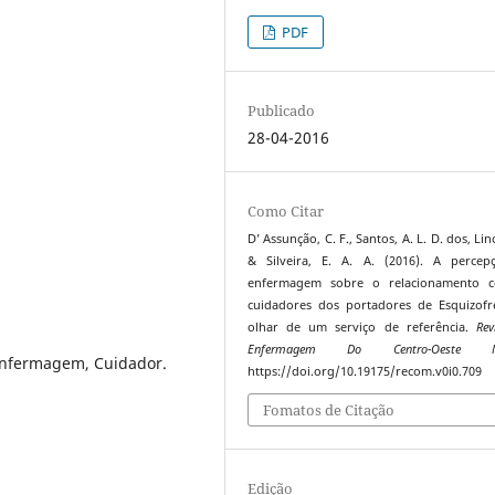
PDF
Publicado
28-04-2016
Como Citar
D’ Assunção, C. F., Santos, A. L. D. dos, Lino
& Silveira, E. A. A. (2016). A percep
enfermagem sobre o relacionamento 
cuidadores dos portadores de Esquizofr
olhar de um serviço de referência.
Rev
Enfermagem Do Centro-Oeste Mi
Enfermagem, Cuidador.
https://doi.org/10.19175/recom.v0i0.709
Fomatos de Citação
Edição