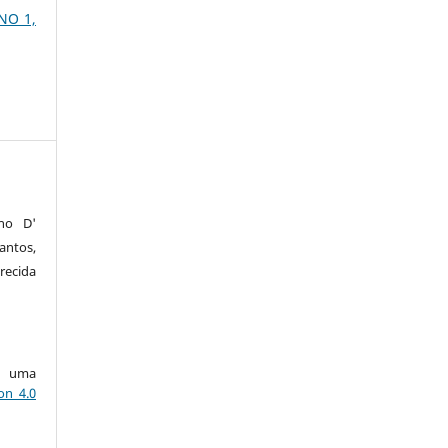
 NO 1,
ano D'
ntos,
recida
ob uma
on 4.0