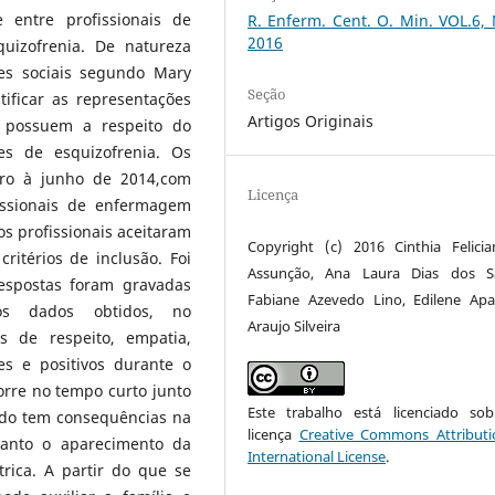
 entre profissionais de
R. Enferm. Cent. O. Min. VOL.6,
2016
uizofrenia. De natureza
ões sociais segundo Mary
Seção
tificar as representações
Artigos Originais
m possuem a respeito do
es de esquizofrenia. Os
iro à junho de 2014,com
Licença
issionais de enfermagem
s profissionais aceitaram
Copyright (c) 2016 Cinthia Felici
ritérios de inclusão. Foi
Assunção, Ana Laura Dias dos Sa
respostas foram gravadas
Fabiane Azevedo Lino, Edilene Apa
os dados obtidos, no
Araujo Silveira
s de respeito, empatia,
s e positivos durante o
rre no tempo curto junto
Este trabalho está licenciado s
ido tem consequências na
licença
Creative Commons Attributi
uanto o aparecimento da
International License
.
rica. A partir do que se