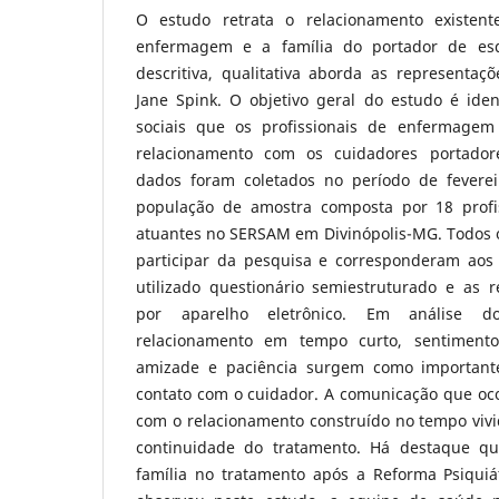
O estudo retrata o relacionamento existente
enfermagem e a família do portador de esq
descritiva, qualitativa aborda as representaç
Jane Spink. O objetivo geral do estudo é iden
sociais que os profissionais de enfermage
relacionamento com os cuidadores portador
dados foram coletados no período de fevere
população de amostra composta por 18 prof
atuantes no SERSAM em Divinópolis-MG. Todos o
participar da pesquisa e corresponderam aos c
utilizado questionário semiestruturado e as 
por aparelho eletrônico. Em análise d
relacionamento em tempo curto, sentimento
amizade e paciência surgem como importante
contato com o cuidador. A comunicação que oco
com o relacionamento construído no tempo viv
continuidade do tratamento. Há destaque q
família no tratamento após a Reforma Psiquiát