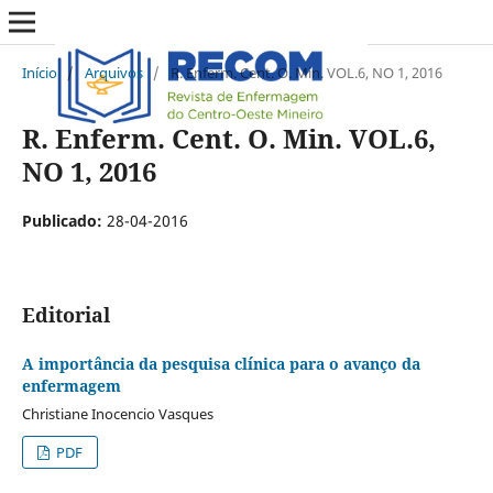
Início
/
Arquivos
/
R. Enferm. Cent. O. Min. VOL.6, NO 1, 2016
R. Enferm. Cent. O. Min. VOL.6,
NO 1, 2016
Publicado:
28-04-2016
Editorial
A importância da pesquisa clínica para o avanço da
enfermagem
Christiane Inocencio Vasques
PDF