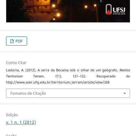
PDF
Como Citar
Lastoria, A. (2012). A serra da Bocaina sob o olhar de um geógrafo.
Revista
Territorium Terram
,
1
(1), 121–122. Recuperado de
http://www.seer.ufsj.edu.br/territorium_terram/article/view/268
Fomatos de Citação
Edição
v. 1 n. 1 (2012)
Seção