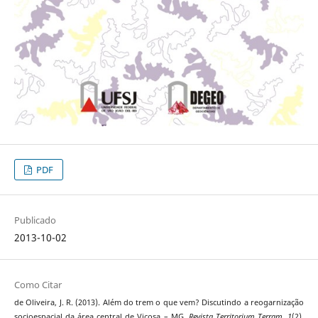
PDF
Publicado
2013-10-02
Como Citar
de Oliveira, J. R. (2013). Além do trem o que vem? Discutindo a reogarnização
socioespacial da área central de Viçosa – MG.
Revista Territorium Terram
,
1
(2),