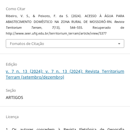
Como Citar
Ribeiro, V. S., & Peixoto, F. da S. (2024). ACESSO À ÁGUA PARA
ABASTECIMENTO DOMÉSTICO NA ZONA RURAL DE MOSSORÓ-RN.
Revista
Territorium Terram
,
7
(13), 544–555. Recuperado de
http://www.seer.ufsj.edu.br/territorium_terram/article/view/5377
Fomatos de Citação
Edição
v. 7 n. 13 (2024): v. 7 n. 13 (2024): Revista Territorium
Terram (setembro/dezembro)
Seção
ARTIGOS
Licença
1. Os autores concedem à Revista Eletrônica de Geografia