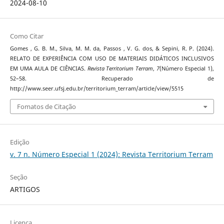
2024-08-10
Como Citar
Gomes , G. B. M., Silva, M. M. da, Passos , V. G. dos, & Sepini, R. P. (2024).
RELATO DE EXPERIÊNCIA COM USO DE MATERIAIS DIDÁTICOS INCLUSIVOS
EM UMA AULA DE CIÊNCIAS.
Revista Territorium Terram
,
7
(Número Especial 1),
52–58. Recuperado de
http://www.seer.ufsj.edu.br/territorium_terram/article/view/5515
Fomatos de Citação
Edição
v. 7 n. Número Especial 1 (2024): Revista Territorium Terram
Seção
ARTIGOS
Licença