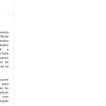
vista
TRIUM
meira
alho
sob a
TION
amento
to de
ial na
ssumir
 para
são do
pítulo
l) com
icação