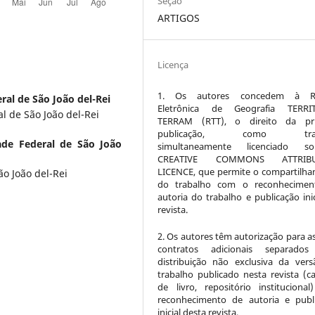
Seção
ARTIGOS
Licença
1. Os autores concedem à Re
ral de São João del-Rei
Eletrônica de Geografia TERRI
l de São João del-Rei
TERRAM (RTT), o direito da pri
publicação, como trab
ade Federal de São João
simultaneamente licenciado 
CREATIVE COMMONS ATTRIBU
LICENCE, que permite o compartilh
o João del-Rei
do trabalho com o reconhecimen
autoria do trabalho e publicação inic
revista.
2. Os autores têm autorização para a
contratos adicionais separados
distribuição não exclusiva da ver
trabalho publicado nesta revista (ca
de livro, repositório instituciona
reconhecimento de autoria e publ
inicial desta revista.