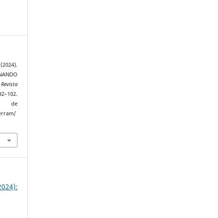
(2024).
NANDO
.
Revista
92–102.
de
terram/
024):