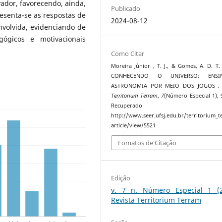
vador, favorecendo, ainda,
Publicado
resenta-se as respostas de
2024-08-12
nvolvida, evidenciando de
gógicos e motivacionais
Como Citar
Moreira Júnior , T. J., & Gomes, A. D. T. 
CONHECENDO O UNIVERSO: ENSI
ASTRONOMIA POR MEIO DOS JOGOS 
Territorium Terram
,
7
(Número Especial 1), 
Recuperado 
http://www.seer.ufsj.edu.br/territorium_
article/view/5521
Fomatos de Citação
Edição
v. 7 n. Número Especial 1 (2
Revista Territorium Terram