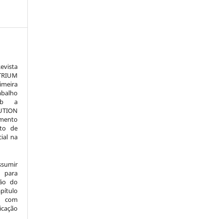
vista
TRIUM
meira
alho
sob a
TION
amento
to de
ial na
ssumir
 para
são do
pítulo
l) com
icação