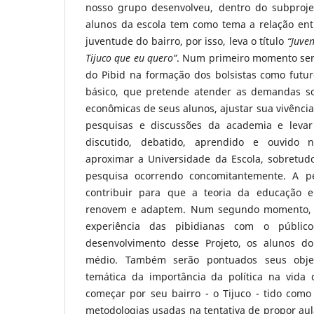
nosso grupo desenvolveu, dentro do subprojet
alunos da escola tem como tema a relação entre
juventude do bairro, por isso, leva o título
“Juven
Tijuco que eu quero”
. Num primeiro momento será
do Pibid na formação dos bolsistas como futur
básico, que pretende atender as demandas socia
econômicas de seus alunos, ajustar sua vivênci
pesquisas e discussões da academia e levar 
discutido, debatido, aprendido e ouvido
aproximar a Universidade da Escola, sobretudo
pesquisa ocorrendo concomitantemente. A p
contribuir para que a teoria da educação 
renovem e adaptem. Num segundo momento, s
experiência das pibidianas com o público
desenvolvimento desse Projeto, os alunos do
médio. Também serão pontuados seus obje
temática da importância da política na vida 
começar por seu bairro - o Tijuco - tido como 
metodologias usadas na tentativa de propor aul