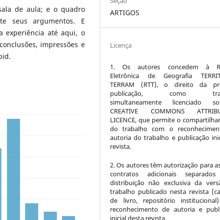
Seção
sala de aula; e o quadro
ARTIGOS
nte seus argumentos. E
a experiência até aqui, o
 conclusões, impressões e
Licença
bid.
1. Os autores concedem à Re
Eletrônica de Geografia TERRI
TERRAM (RTT), o direito da pri
publicação, como trab
simultaneamente licenciado 
CREATIVE COMMONS ATTRIBU
LICENCE, que permite o compartilh
do trabalho com o reconhecimen
autoria do trabalho e publicação inic
revista.
2. Os autores têm autorização para a
contratos adicionais separados
distribuição não exclusiva da ver
trabalho publicado nesta revista (ca
de livro, repositório instituciona
reconhecimento de autoria e publ
inicial desta revista.