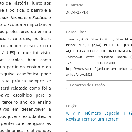
o de História, junto aos
Publicado
 a política, o bairro e a
2024-08-13
tude, Memória e Política: o
 discutida a importância
os professores do ensino
Como Citar
is, culturais, políticas,
Tavares , A. G., Silva, G. M. da, Silva, M. 
a no ambiente escolar com
Prince, N. S. F. (2024). POLÍTICA E JUV
AÇÕES PARA O EXERCÍCIO DA CIDADANIA
à UFSJ o que foi visto,
Territorium Terram
,
7
(Número Especial 1
 nas escolas, bem como
175. Recuperado
 a partir do ensino e da
http://www.seer.ufsj.edu.br/territorium_
esquisa acadêmica pode
article/view/5528
e sua prática sempre se
Fomatos de Citação
erá relatada como foi a
-alvo escolhido para o
 terceiro ano do ensino
Edição
tivos em desenvolver a
v. 7 n. Número Especial 1 (2
dos jovens estudantes, a
Revista Territorium Terram
periférico e perigoso; as
as dinâmicas e atividades