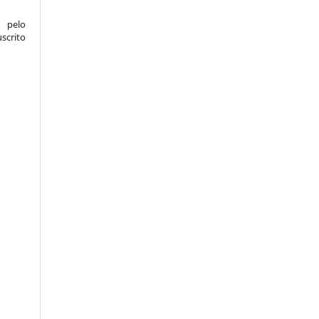
 pelo
crito