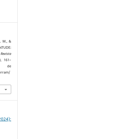
A. M., &
ENTUDE:
.
Revista
), 161–
 de
terram/
024):