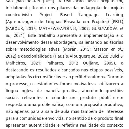
São João del-Rei (UFSJ). A realização desse projeto foi,
inicialmente, focada nos pilares da pedagogia de projeto
construtivista Project Based Language Learning
(Aprendizagem de Línguas Baseada em Projetos) (PBLL)
(FAROUK, 2016; MATHEWS-AYDINLI, 2007; GUSLYAKOVA
et
al
., 2021). Este trabalho apresenta a implementação e o
desenvolvimento dessa abordagem, salientando as teorias
sobre metodologias ativas (Morán, 2015; Masson
et al
.,
2012) e decolonialidade (Haus & Albuquerque, 2020; Dulci &
Malheiros, 2021; Palhares, 2012 Quijano, 2005), e
destacando os resultados alcançados nas etapas possíveis,
adaptadas às circunstâncias e ao perfil dos alunos. Durante
o processo, os estudantes foram motivados a utilizarem a
língua inglesa de maneira proativa, abordando questões
sociais relevantes e criando um produto público em
resposta a uma problemática, com um propósito produtivo,
não apenas para a sala de aula mas também de interesse
para a comunidade envolvida, no sentido de o produto final
apresentar autenticidade e refletir a realidade do contexto