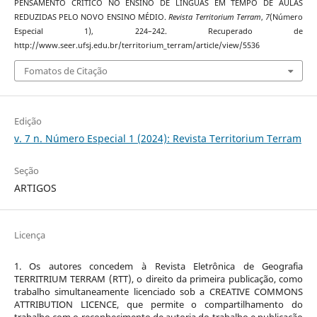
PENSAMENTO CRÍTICO NO ENSINO DE LÍNGUAS EM TEMPO DE AULAS
REDUZIDAS PELO NOVO ENSINO MÉDIO.
Revista Territorium Terram
,
7
(Número
Especial 1), 224–242. Recuperado de
http://www.seer.ufsj.edu.br/territorium_terram/article/view/5536
Fomatos de Citação
Edição
v. 7 n. Número Especial 1 (2024): Revista Territorium Terram
Seção
ARTIGOS
Licença
1. Os autores concedem à Revista Eletrônica de Geografia
TERRITRIUM TERRAM (RTT), o direito da primeira publicação, como
trabalho simultaneamente licenciado sob a CREATIVE COMMONS
ATTRIBUTION LICENCE, que permite o compartilhamento do
trabalho com o reconhecimento de autoria do trabalho e publicação