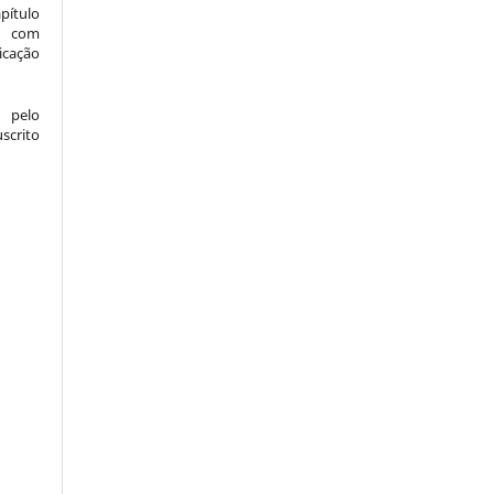
pítulo
l) com
icação
 pelo
crito