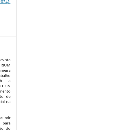
024):
vista
TRIUM
meira
alho
sob a
TION
amento
to de
ial na
ssumir
 para
são do