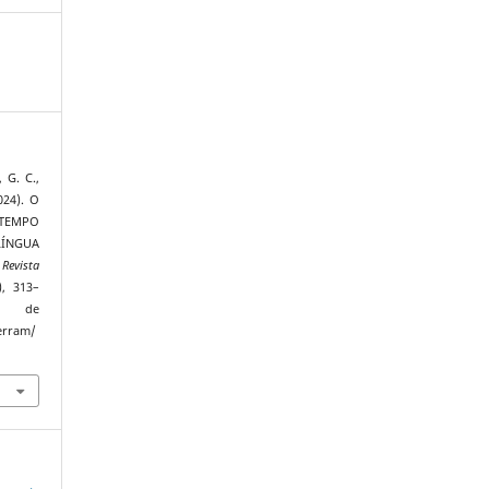
, G. C.,
024). O
TEMPO
ÍNGUA
.
Revista
), 313–
 de
terram/