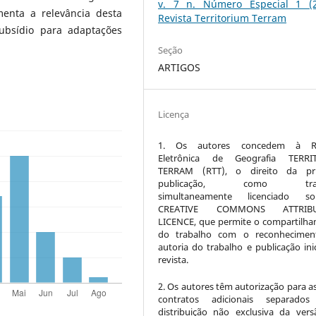
v. 7 n. Número Especial 1 (2
enta a relevância desta
Revista Territorium Terram
ubsídio para adaptações
Seção
ARTIGOS
Licença
1. Os autores concedem à Re
Eletrônica de Geografia TERRI
TERRAM (RTT), o direito da pri
publicação, como trab
simultaneamente licenciado 
CREATIVE COMMONS ATTRIBU
LICENCE, que permite o compartilh
do trabalho com o reconhecimen
autoria do trabalho e publicação inic
revista.
2. Os autores têm autorização para a
contratos adicionais separados
distribuição não exclusiva da ver