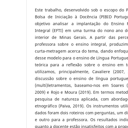
Este trabalho, desenvolvido sob o escopo do P
Bolsa de Iniciação à Docência (PIBID Portu
objetivo analisar a implantação do Ensin
Integral (EFTI) em uma turma do nono ano d
interior de Minas Gerais. A partir das per
professora sobre o ensino integral, produz
curta-metragem acerca do tema, dando enfoqu
desse modelo para o ensino de Língua Portug
teórica para a reflexão sobre o ensino em t
utilizamos, principalmente, Cavaliere (2007,
discussão sobre o ensino de língua portugu
(multi)letramentos, baseamo-nos em Soares (
2009) e Rojo e Moura (2019). Em termos metod
pesquisa de natureza aplicada, com abordag
etnográfico (Paiva, 2019). Os instrumentos uti
dados foram dois roteiros com perguntas, um d
e outro para a professora. Os resultados ind
quanto a docente estão insatisfeitos com a prop