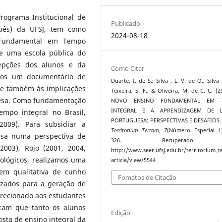
rograma Institucional de
Publicado
guês) da UFSJ, tem como
2024-08-18
o Fundamental em Tempo
e uma escola pública do
cepções dos alunos e da
Como Citar
imos um documentário de
Duarte, I. de S., Silva , L. V. de O., Silva 
e também às implicações
Teixeira, S. F., & Oliveira, M. de C. C. (2
uesa. Como fundamentação
NOVO ENSINO FUNDAMENTAL EM 
INTEGRAL E A APRENDIZAGEM DE L
empo integral no Brasil,
PORTUGUESA: PERSPECTIVAS E DESAFIOS
 2009). Para subsidiar a
Territorium Terram
,
7
(Número Especial 1
esa numa perspectiva de
326. Recuperado
2003), Rojo (2001, 2004,
http://www.seer.ufsj.edu.br/territorium_
ológicos, realizamos uma
article/view/5544
em qualitativa de cunho
Fomatos de Citação
lizados para a geração de
irecionado aos estudantes
icam que tanto os alunos
Edição
osta de ensino integral da