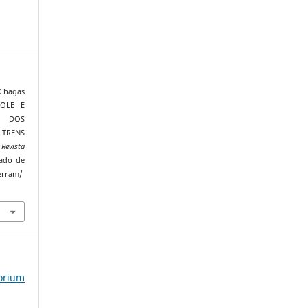
 Chagas
POLE E
O DOS
TRENS
.
Revista
rado de
terram/
torium