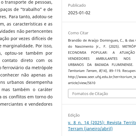
 o transporte de pessoas,
Publicado
paços de “trabalho” e de
2025-01-02
es. Para tanto, adotou-se
m, as características e as
ividades não pertencentes
Como Citar
ção por vezes difíceis de
Brandão de Araújo Domingues, C., & das
 marginalidade. Por isso,
do Nascimento Jr., F. (2025). METRÓ
s, optou-se também por
ECONOMIA POPULAR: A ATUAÇÃ
VENDEDORES AMBULANTES NOS 
 contato direto com os
URBANOS DA BAIXADA FLUMINENSE
ferroviário da metrópole
Territorium Terram
,
8
(14), 89–119. Recupe
reconhecer não apenas as
http://www.seer.ufsj.edu.br/territorium_
rens urbanos desempenha
article/view/5610
), mas também o caráter
Fomatos de Citação
 os conflitos em torno do
omerciantes e vendedores
Edição
v. 8 n. 14 (2025): Revista Terri
Terram (janeiro/abril)