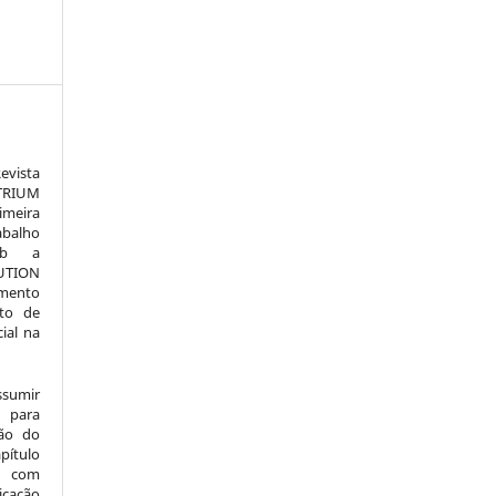
vista
TRIUM
meira
alho
sob a
TION
amento
to de
ial na
ssumir
 para
são do
pítulo
l) com
icação