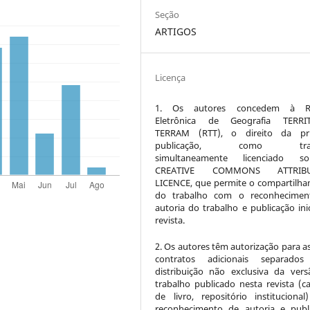
Seção
ARTIGOS
Licença
1. Os autores concedem à Re
Eletrônica de Geografia TERRI
TERRAM (RTT), o direito da pri
publicação, como trab
simultaneamente licenciado 
CREATIVE COMMONS ATTRIBU
LICENCE, que permite o compartilh
do trabalho com o reconhecimen
autoria do trabalho e publicação inic
revista.
2. Os autores têm autorização para a
contratos adicionais separados
distribuição não exclusiva da ver
trabalho publicado nesta revista (ca
de livro, repositório instituciona
reconhecimento de autoria e publ