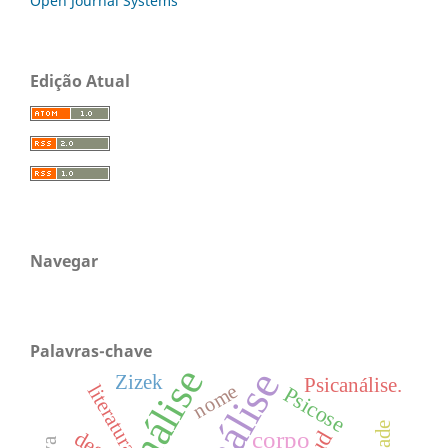
Open Journal Systems
Edição Atual
Navegar
Palavras-chave
Zizek
Psicanálise.
nome
literatura
Psicose
corpo