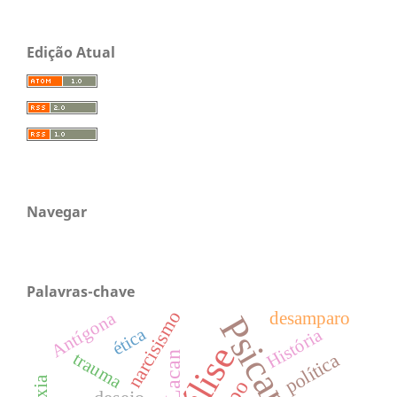
Edição Atual
Navegar
Palavras-chave
narcisismo
desamparo
Antígona
Psicanálise
ética
História
Lacan
trauma
política