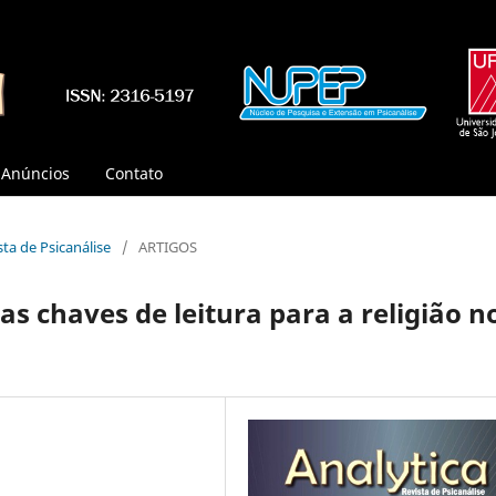
Anúncios
Contato
ista de Psicanálise
/
ARTIGOS
s chaves de leitura para a religião n