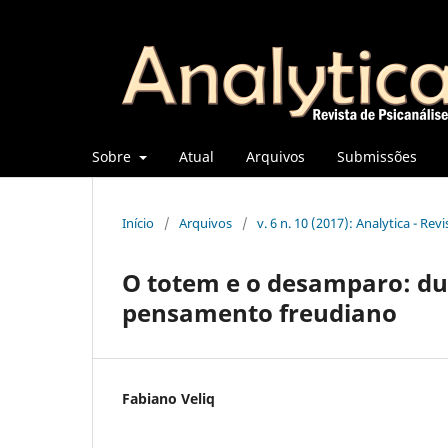
Sobre
Atual
Arquivos
Submissões
Início
/
Arquivos
/
v. 6 n. 10 (2017): Analytica - Rev
O totem e o desamparo: dua
pensamento freudiano
Fabiano Veliq