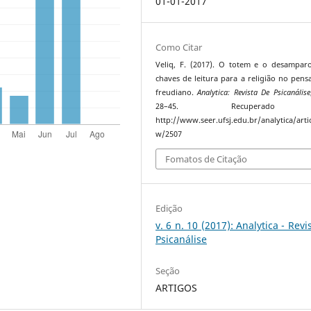
01-01-2017
Como Citar
Veliq, F. (2017). O totem e o desampar
chaves de leitura para a religião no pen
freudiano.
Analytica: Revista De Psicanálise
28–45. Recuperado
http://www.seer.ufsj.edu.br/analytica/artic
w/2507
Fomatos de Citação
Edição
v. 6 n. 10 (2017): Analytica - Revi
Psicanálise
Seção
ARTIGOS