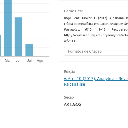
Como Citar
Ingo Lenz Dunker, C. (2017). A psicanáli
crítica da metafísica em Lacan.
Analytica: Re
Psicanálise
,
6
(10), 1–15. Recuper
http://www.seer.ufsj.edu.br/analytica/artic
w/2513
Fomatos de Citação
Edição
v. 6 n. 10 (2017): Analytica - Revi
Psicanálise
Seção
ARTIGOS