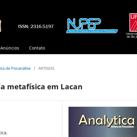
Anúncios
Contato
ista de Psicanálise
/
ARTIGOS
 da metafísica em Lacan
tica.