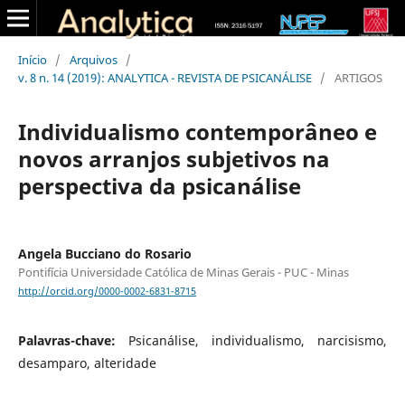
Início
/
Arquivos
/
v. 8 n. 14 (2019): ANALYTICA - REVISTA DE PSICANÁLISE
/
ARTIGOS
Individualismo contemporâneo e
novos arranjos subjetivos na
perspectiva da psicanálise
Angela Bucciano do Rosario
Pontifícia Universidade Católica de Minas Gerais - PUC - Minas
http://orcid.org/0000-0002-6831-8715
Palavras-chave:
Psicanálise, individualismo, narcisismo,
desamparo, alteridade