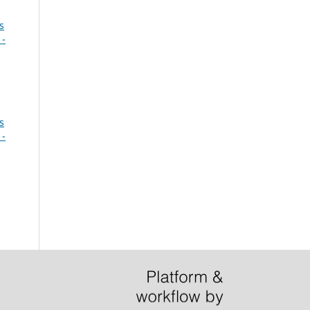
s
 -
s
 -