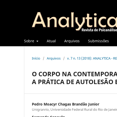
Sobre
Atual
Arquivos
Submissões
Início
/
Arquivos
/
v. 7 n. 13 (2018): ANALYTICA - 
O CORPO NA CONTEMPORAN
A PRÁTICA DE AUTOLESÃO
Pedro Moacyr Chagas Brandão Junior
Unigranrio, Universidade Federal Rural do Rio de Janei