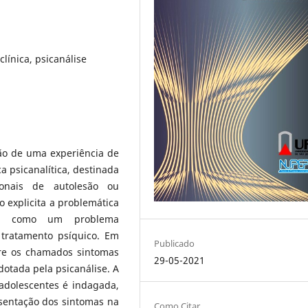
clínica, psicanálise
ção de uma experiência de
ca psicanalítica, destinada
ionais de autolesão ou
o explicita a problemática
tão como um problema
tratamento psíquico. Em
Publicado
bre os chamados sintomas
29-05-2021
otada pela psicanálise. A
 adolescentes é indagada,
sentação dos sintomas na
Como Citar