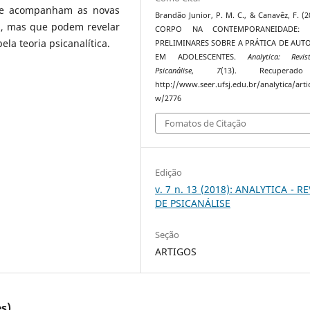
ue acompanham as novas
Brandão Junior, P. M. C., & Canavêz, F. (2
a, mas que podem revelar
CORPO NA CONTEMPORANEIDADE: 
ela teoria psicanalítica.
PRELIMINARES SOBRE A PRÁTICA DE AUT
EM ADOLESCENTES.
Analytica: Revi
Psicanálise
,
7
(13). Recupera
http://www.seer.ufsj.edu.br/analytica/artic
w/2776
Fomatos de Citação
Edição
v. 7 n. 13 (2018): ANALYTICA - R
DE PSICANÁLISE
Seção
ARTIGOS
s)