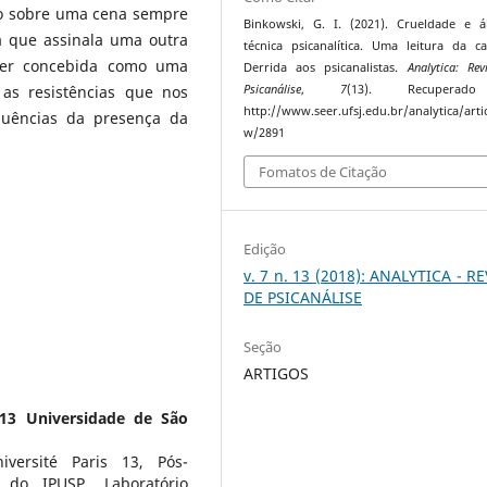
lho sobre uma cena sempre
Binkowski, G. I. (2021). Crueldade e á
a que assinala uma outra
técnica psicanalítica. Uma leitura da c
ser concebida como uma
Derrida aos psicanalistas.
Analytica: Rev
as resistências que nos
Psicanálise
,
7
(13). Recupera
http://www.seer.ufsj.edu.br/analytica/artic
uências da presença da
w/2891
Fomatos de Citação
Edição
v. 7 n. 13 (2018): ANALYTICA - R
DE PSICANÁLISE
Seção
ARTIGOS
 13 Universidade de São
iversité Paris 13, Pós-
 do IPUSP, Laboratório