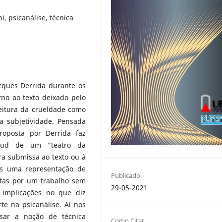
i, psicanálise, técnica
cques Derrida durante os
rno ao texto deixado pelo
eitura da crueldade como
a subjetividade. Pensada
oposta por Derrida faz
taud de um “teatro da
ra submissa ao texto ou à
s uma representação de
Publicado
stas por um trabalho sem
29-05-2021
 implicações no que diz
te na psicanálise. Aí nos
ar a noção de técnica
Como Citar