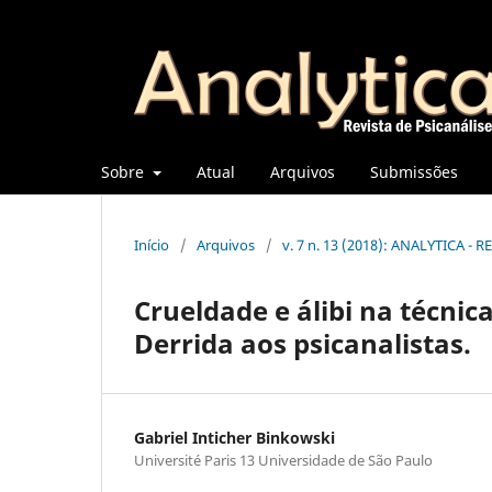
Sobre
Atual
Arquivos
Submissões
Início
/
Arquivos
/
v. 7 n. 13 (2018): ANALYTICA - 
Crueldade e álibi na técnica
Derrida aos psicanalistas.
Gabriel Inticher Binkowski
Université Paris 13 Universidade de São Paulo