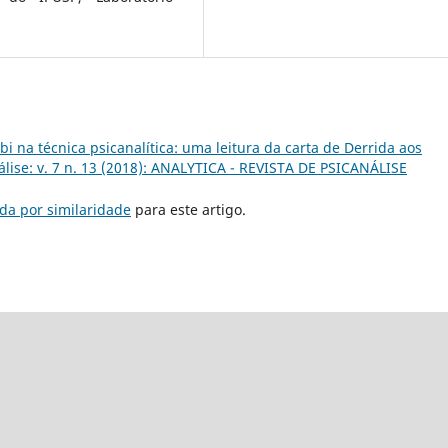
bi na técnica psicanalítica: uma leitura da carta de Derrida aos
nálise: v. 7 n. 13 (2018): ANALYTICA - REVISTA DE PSICANÁLISE
da por similaridade
para este artigo.