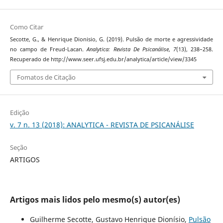
Como Citar
Secotte, G., & Henrique Dionisio, G. (2019). Pulsão de morte e agressividade
no campo de Freud-Lacan.
Analytica: Revista De Psicanálise
,
7
(13), 238–258.
Recuperado de http://www.seer.ufsj.edu.br/analytica/article/view/3345
Fomatos de Citação
Edição
v. 7 n. 13 (2018): ANALYTICA - REVISTA DE PSICANÁLISE
Seção
ARTIGOS
Artigos mais lidos pelo mesmo(s) autor(es)
Guilherme Secotte, Gustavo Henrique Dionísio,
Pulsão