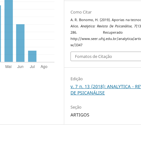
Como Citar
A. R. Bonomo, H. (2019). Aporias na tecnoc
Alice.
Analytica: Revista De Psicanálise
,
7
(13
286. Recuperado
http://www.seer.ufsj.edu.br/analytica/artic
w/3347
Fomatos de Citação
Edição
v. 7 n. 13 (2018): ANALYTICA - R
DE PSICANÁLISE
Seção
ARTIGOS