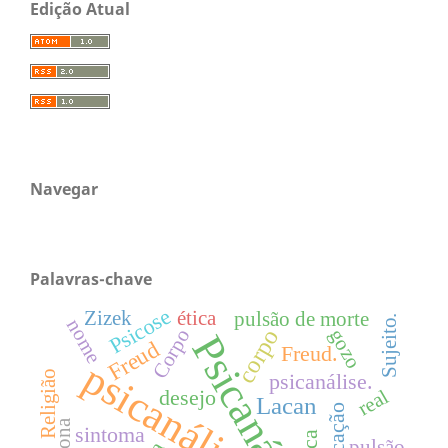
Edição Atual
Navegar
Palavras-chave
Psicose
Zizek
ética
pulsão de morte
Sujeito.
nome
corpo
Corpo
gozo
Psicanálise
Freud
Freud.
psicanálise
Religião
psicanálise.
desejo
real
Lacan
sintoma
pulsão