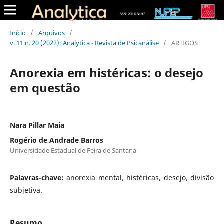
Início
/
Arquivos
/
v. 11 n. 20 (2022): Analytica - Revista de Psicanálise
/
ARTIGOS
Anorexia em histéricas: o desejo
em questão
Nara Pillar Maia
Rogério de Andrade Barros
Universidade Estadual de Feira de Santana
Palavras-chave:
anorexia mental, histéricas, desejo, divisão
subjetiva.
Resumo