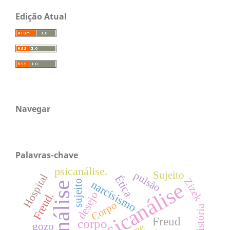
Edição Atual
Navegar
Palavras-chave
psicanálise.
Sujeito
pulsão
Hospital
Ética
Zizek
sujeito
narcisismo
psicanálise
Psicanálise
desejo
Freud.
Corpo
História
Freud
corpo
gozo