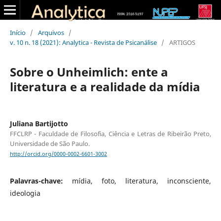
Início
/
Arquivos
/
v. 10 n. 18 (2021): Analytica - Revista de Psicanálise
/
ARTIGOS
Sobre o Unheimlich: ente a
literatura e a realidade da mídia
Juliana Bartijotto
FFCLRP - Faculdade de Filosofia, Ciência e Letras de Ribeirão Preto,
Universidade de São Paulo.
http://orcid.org/0000-0002-6601-3002
Palavras-chave:
mídia, foto, literatura, inconsciente,
ideologia