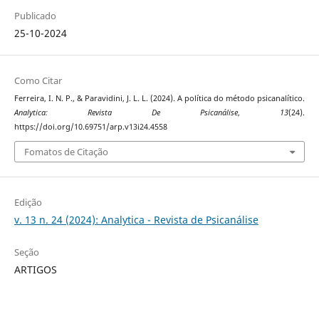
Publicado
25-10-2024
Como Citar
Ferreira, I. N. P., & Paravidini, J. L. L. (2024). A política do método psicanalítico.
Analytica: Revista De Psicanálise
,
13
(24).
https://doi.org/10.69751/arp.v13i24.4558
Fomatos de Citação
Edição
v. 13 n. 24 (2024): Analytica - Revista de Psicanálise
Seção
ARTIGOS