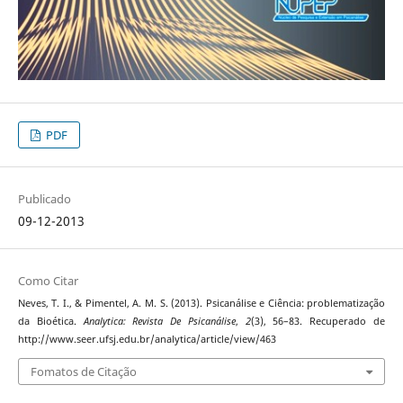
PDF
Publicado
09-12-2013
Como Citar
Neves, T. I., & Pimentel, A. M. S. (2013). Psicanálise e Ciência: problematização
da Bioética.
Analytica: Revista De Psicanálise
,
2
(3), 56–83. Recuperado de
http://www.seer.ufsj.edu.br/analytica/article/view/463
Fomatos de Citação