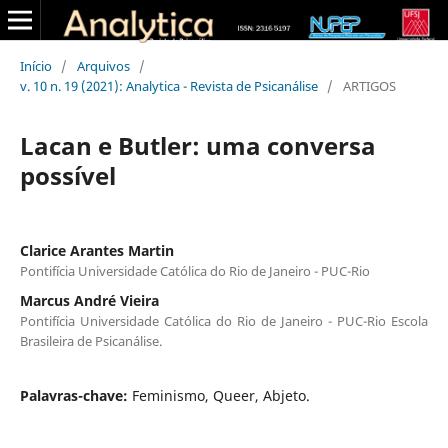
Início
/
Arquivos
/
v. 10 n. 19 (2021): Analytica - Revista de Psicanálise
/
ARTIGOS
Lacan e Butler: uma conversa
possível
Clarice Arantes Martin
Pontifícia Universidade Católica do Rio de Janeiro - PUC-Rio
Marcus André Vieira
Pontifícia Universidade Católica do Rio de Janeiro - PUC-Rio Escola
Brasileira de Psicanálise.
Palavras-chave:
Feminismo, Queer, Abjeto.