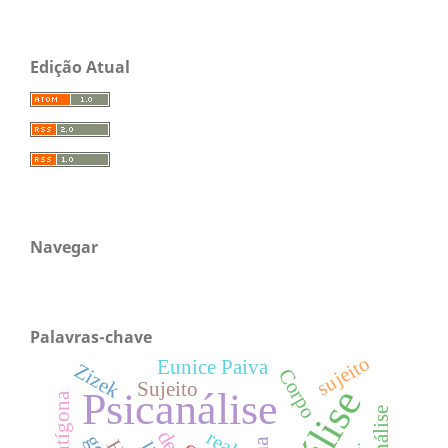
Edição Atual
Navegar
Palavras-chave
sujeito
Eunice Paiva
Zizek
Corpo
Sujeito
Psicanálise
Antígona
real