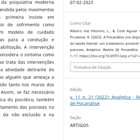
a da psiquiatria moderna
07-02-2023
endida pelos movimentos
ta primeira insiste em
Como Citar
icos de sofrimento como
Ribeiro Vaz Vitorino, L., & Coeli Aguiar 
 um modelo de cuidado
Prudente, R. (2023). A Psicanálise nos disp
tomas para a condução e
de saúde mental: um tratamento possível
bilitação. A intervenção
psicoses.
Analytica: Revista De Psicanálise
onsidera o sintoma como
1–17. https://doi.org/10.69751/arp.v11i21.
e trata das intervenções
Fomatos de Citação
 atividade delirante do
como alguém que ameaça a
mido tanto nos muros dos
Edição
Assim, se faz necessário
v. 11 n. 21 (2022): Analytica - R
ica do psicótico, também
de Psicanálise
ratamento das psicoses no
a da não exclusão e na
Seção
ARTIGOS