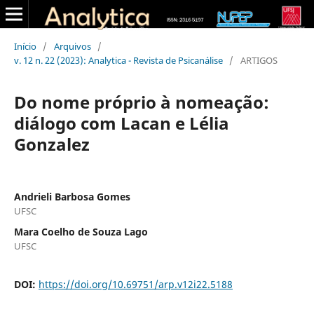
Início
/
Arquivos
/
v. 12 n. 22 (2023): Analytica - Revista de Psicanálise
/
ARTIGOS
Do nome próprio à nomeação:
diálogo com Lacan e Lélia
Gonzalez
Andrieli Barbosa Gomes
UFSC
Mara Coelho de Souza Lago
UFSC
DOI:
https://doi.org/10.69751/arp.v12i22.5188