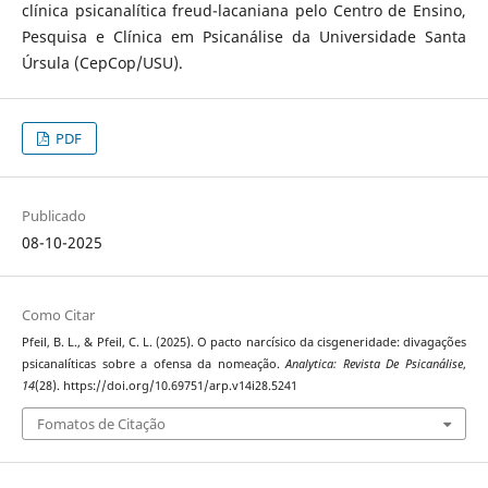
clínica psicanalítica freud-lacaniana pelo Centro de Ensino,
Pesquisa e Clínica em Psicanálise da Universidade Santa
Úrsula (CepCop/USU).
PDF
Publicado
08-10-2025
Como Citar
Pfeil, B. L., & Pfeil, C. L. (2025). O pacto narcísico da cisgeneridade: divagações
psicanalíticas sobre a ofensa da nomeação.
Analytica: Revista De Psicanálise
,
14
(28). https://doi.org/10.69751/arp.v14i28.5241
Fomatos de Citação