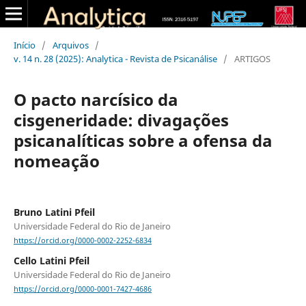
Início
/
Arquivos
/
v. 14 n. 28 (2025): Analytica - Revista de Psicanálise
/
ARTIGOS
O pacto narcísico da
cisgeneridade: divagações
psicanalíticas sobre a ofensa da
nomeação
Bruno Latini Pfeil
Universidade Federal do Rio de Janeiro
https://orcid.org/0000-0002-2252-6834
Cello Latini Pfeil
Universidade Federal do Rio de Janeiro
https://orcid.org/0000-0001-7427-4686