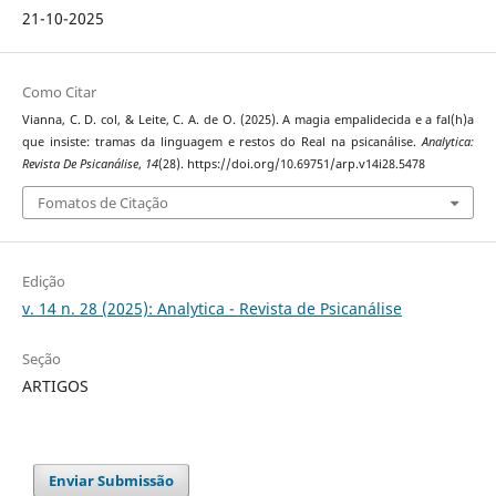
21-10-2025
Como Citar
Vianna, C. D. col, & Leite, C. A. de O. (2025). A magia empalidecida e a fal(h)a
que insiste: tramas da linguagem e restos do Real na psicanálise.
Analytica:
Revista De Psicanálise
,
14
(28). https://doi.org/10.69751/arp.v14i28.5478
Fomatos de Citação
Edição
v. 14 n. 28 (2025): Analytica - Revista de Psicanálise
Seção
ARTIGOS
Enviar Submissão