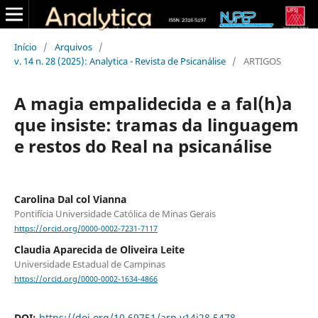
Início
/
Arquivos
/
v. 14 n. 28 (2025): Analytica - Revista de Psicanálise
/
ARTIGOS
A magia empalidecida e a fal(h)a
que insiste: tramas da linguagem
e restos do Real na psicanálise
Carolina Dal col Vianna
Pontifícia Universidade Católica de Minas Gerais
https://orcid.org/0000-0002-7231-7117
Claudia Aparecida de Oliveira Leite
Universidade Estadual de Campinas
https://orcid.org/0000-0002-1634-4866
DOI:
https://doi.org/10.69751/arp.v14i28.5478