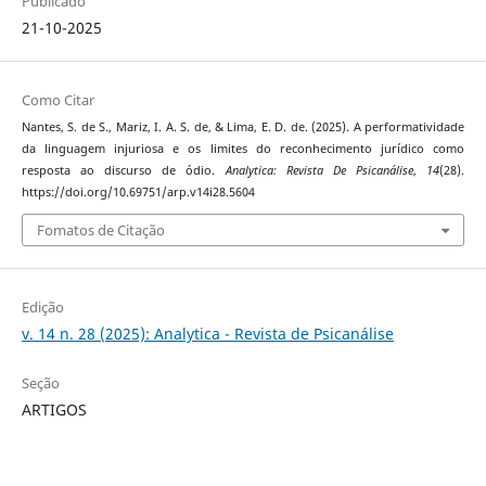
Publicado
21-10-2025
Como Citar
Nantes, S. de S., Mariz, I. A. S. de, & Lima, E. D. de. (2025). A performatividade
da linguagem injuriosa e os limites do reconhecimento jurídico como
resposta ao discurso de ódio.
Analytica: Revista De Psicanálise
,
14
(28).
https://doi.org/10.69751/arp.v14i28.5604
Fomatos de Citação
Edição
v. 14 n. 28 (2025): Analytica - Revista de Psicanálise
Seção
ARTIGOS