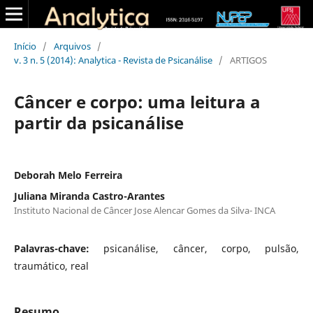
Início
/
Arquivos
/
v. 3 n. 5 (2014): Analytica - Revista de Psicanálise
/
ARTIGOS
Câncer e corpo: uma leitura a
partir da psicanálise
Deborah Melo Ferreira
Juliana Miranda Castro-Arantes
Instituto Nacional de Câncer Jose Alencar Gomes da Silva- INCA
Palavras-chave:
psicanálise, câncer, corpo, pulsão,
traumático, real
Resumo