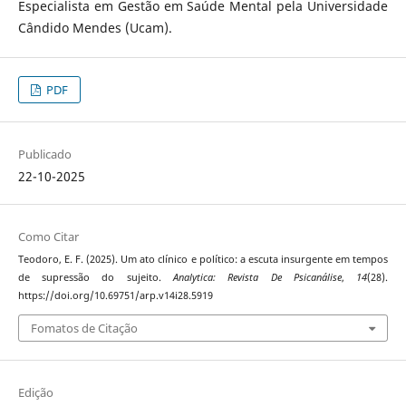
Especialista em Gestão em Saúde Mental pela Universidade
Cândido Mendes (Ucam).
PDF
Publicado
22-10-2025
Como Citar
Teodoro, E. F. (2025). Um ato clínico e político: a escuta insurgente em tempos
de supressão do sujeito.
Analytica: Revista De Psicanálise
,
14
(28).
https://doi.org/10.69751/arp.v14i28.5919
Fomatos de Citação
Edição