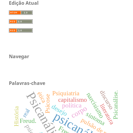
Edição Atual
Navegar
Palavras-chave
discurso
Psicanálise
Psiquiatria
Psicanálise.
ética
narcisismo
Psicose
capitalismo
política
desejo
literatura
corpo
História
real
psicanálise
sintoma
pulsão de morte
Freud.
Freud