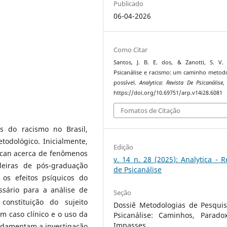
Publicado
06-04-2026
Como Citar
Santos, J. B. E. dos, & Zanotti, S. V. 
Psicanálise e racismo: um caminho metod
possível.
Analytica: Revista De Psicanálise
https://doi.org/10.69751/arp.v14i28.6081
Fomatos de Citação
as do racismo no Brasil,
todológico. Inicialmente,
Edição
Lacan acerca de fenômenos
v. 14 n. 28 (2025): Analytica - R
ileiras de pós-graduação
de Psicanálise
 os efeitos psíquicos do
ssário para a análise de
Seção
constituição do sujeito
Dossiê Metodologias de Pesqui
m caso clínico e o uso da
Psicanálise: Caminhos, Parado
Impasses
ndamentam a investigação