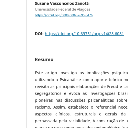
Susane Vasconcelos Zanotti
Universidade Federal de Alagoas
https://orcid.org/0000-0002-2695-5476
DOI:
https://doi.org/10.69751/arp.v14i28.6081
Resumo
Este artigo investiga as implicações psíquic
utilizando a Psicanálise como aporte teórico-me
revisita as principais elaborações de Freud e 
segregatórios e evoca as investigações bras
pioneiras nas discussões psicanalíticas sobre
racismo. Assim, estabelece o referencial nece
aspectos clínicos, estruturais e gerais da 
perpassada pela racialidade. A construção de u
marca do caso como operador metodológico fu