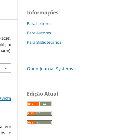
Informações
Para Leitores
Para Autores
(2026).
Para Bibliotecários
ológico
,
14
(28).
Open Journal Systems
Edição Atual
evista
sa em
xos e