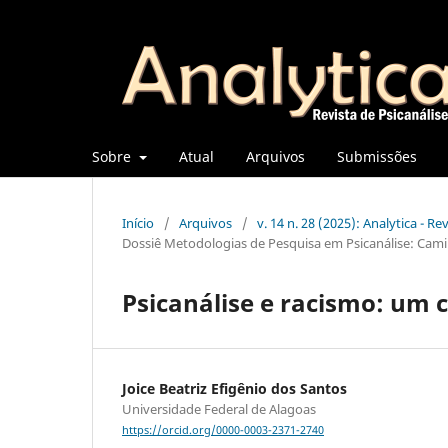
Sobre
Atual
Arquivos
Submissões
Início
/
Arquivos
/
v. 14 n. 28 (2025): Analytica - Re
Dossiê Metodologias de Pesquisa em Psicanálise: Cam
Psicanálise e racismo: um
Joice Beatriz Efigênio dos Santos
Universidade Federal de Alagoas
https://orcid.org/0000-0003-2371-2740