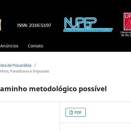
Anúncios
Contato
vista de Psicanálise
/
inhos, Paradoxos e Impasses
 caminho metodológico possível
PDF