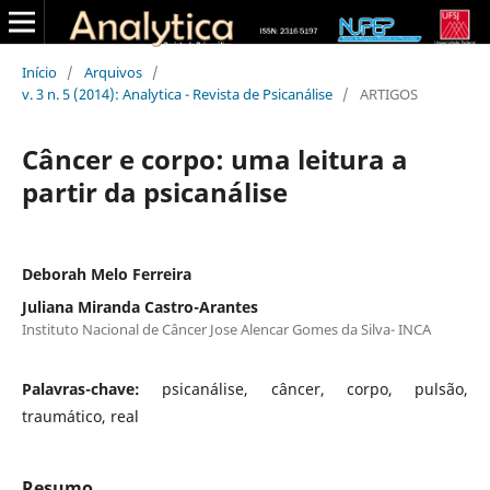
Início
/
Arquivos
/
v. 3 n. 5 (2014): Analytica - Revista de Psicanálise
/
ARTIGOS
Câncer e corpo: uma leitura a
partir da psicanálise
Deborah Melo Ferreira
Juliana Miranda Castro-Arantes
Instituto Nacional de Câncer Jose Alencar Gomes da Silva- INCA
Palavras-chave:
psicanálise, câncer, corpo, pulsão,
traumático, real
Resumo